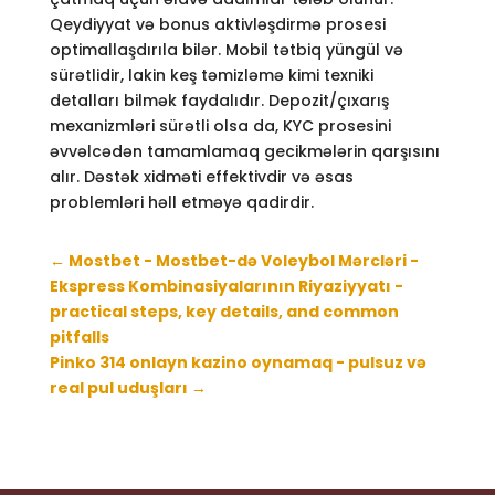
Qeydiyyat və bonus aktivləşdirmə prosesi
optimallaşdırıla bilər. Mobil tətbiq yüngül və
sürətlidir, lakin keş təmizləmə kimi texniki
detalları bilmək faydalıdır. Depozit/çıxarış
mexanizmləri sürətli olsa da, KYC prosesini
əvvəlcədən tamamlamaq gecikmələrin qarşısını
alır. Dəstək xidməti effektivdir və əsas
problemləri həll etməyə qadirdir.
←
Mostbet - Mostbet-də Voleybol Mərcləri -
Ekspress Kombinasiyalarının Riyaziyyatı -
practical steps, key details, and common
pitfalls
Pinko 314 onlayn kazino oynamaq - pulsuz və
real pul uduşları
→