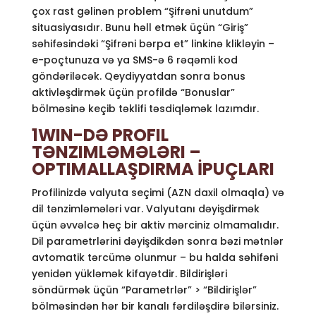
çox rast gəlinən problem “Şifrəni unutdum”
situasiyasıdır. Bunu həll etmək üçün “Giriş”
səhifəsindəki “Şifrəni bərpa et” linkinə klikləyin –
e-poçtunuza və ya SMS-ə 6 rəqəmli kod
göndəriləcək. Qeydiyyatdan sonra bonus
aktivləşdirmək üçün profildə “Bonuslar”
bölməsinə keçib təklifi təsdiqləmək lazımdır.
1WIN-DƏ PROFIL
TƏNZIMLƏMƏLƏRI –
OPTIMALLAŞDIRMA İPUÇLARI
Profilinizdə valyuta seçimi (AZN daxil olmaqla) və
dil tənzimləmələri var. Valyutanı dəyişdirmək
üçün əvvəlcə heç bir aktiv mərciniz olmamalıdır.
Dil parametrlərini dəyişdikdən sonra bəzi mətnlər
avtomatik tərcümə olunmur – bu halda səhifəni
yenidən yükləmək kifayətdir. Bildirişləri
söndürmək üçün “Parametrlər” > “Bildirişlər”
bölməsindən hər bir kanalı fərdiləşdirə bilərsiniz.