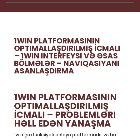
1WIN PLATFORMASININ
OPTIMALLAŞDIRILMIŞ İCMALI
– 1WIN INTERFEYSI VƏ ƏSAS
BÖLMƏLƏR – NAVIQASIYANI
ASANLAŞDIRMA
1WIN PLATFORMASININ
OPTIMALLAŞDIRILMIŞ
İCMALI – PROBLEMLƏRI
HƏLL EDƏN YANAŞMA
1win çoxfunksiyalı onlayn platformadır və bu