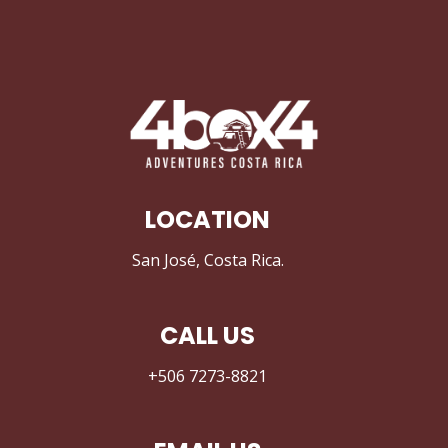
LOCATION
San José, Costa Rica.
CALL US
+506 7273-8821