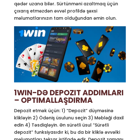
qədər uzana bilər. Sürtünməni azaltmaq üçün
çıxarış etməzdən əvvəl profildə şəxsi
məlumatlarınızın tam olduğundan əmin olun.
1WIN-DƏ DEPOZIT ADDIMLARI
– OPTIMALLAŞDIRMA
Depozit etmək üçün: 1) “Depozit” düyməsinə
klikləyin 2) Ödəniş üsulunu seçin 3) Məbləği daxil
edin 4) Təsdiqləyin. Ən sürətli üsul “Sürətli
depozit” funksiyasıdır ki, bu da bir kliklə əvvəlki
məlumatları təkrar istifadə edir. Depozit zamanı